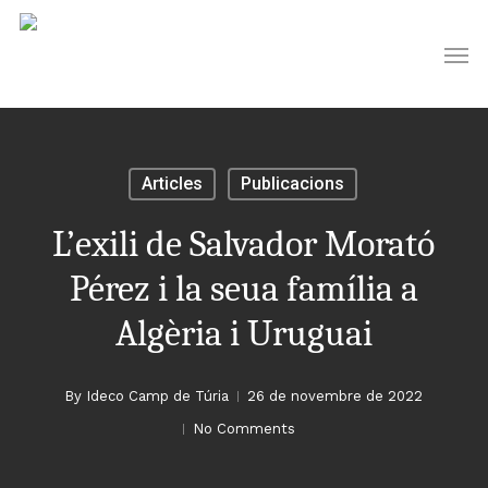
Skip
Men
to
main
content
Articles
Publicacions
L’exili de Salvador Morató
Pérez i la seua família a
Algèria i Uruguai
By
Ideco Camp de Túria
26 de novembre de 2022
No Comments