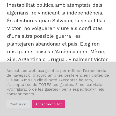
inestabilitat política amb atemptats dels
algerians reivindicant la independència.
És aleshores quan Salvador, la seua filla i
Víctor no volgueren viure els conflictes
d’una altra possible guerra i es
plantejaren abandonar el país. Elegiren
uns quants països d’Amèrica com Mèxic,
Xile, Argentina o Uruguai. Finalment Víctor
recomanà que tots anaren a Uruguai
Aquest lloc web usa galetes per millorar l’experiència
perquè ho tenien més fàcil per aconseguir
de navegació, d’acord amb les preferències i visites de
l’usuari. Amb un clic al botó «Acceptar-ho tot»,
la documentació ja que comptava amb
s’accepta l'ús de TOTES les galetes. Si no, cal visitar
«Configuració de les galetes» per a especificar-hi els
l’ajuda dels americans amb els quals
consentiments.
treballava. A més Uruguai era aleshores un
Configurar
Acceptar-ho tot
país estable, tolerant en qüestions
religioses i polítiques i comptaven amb el