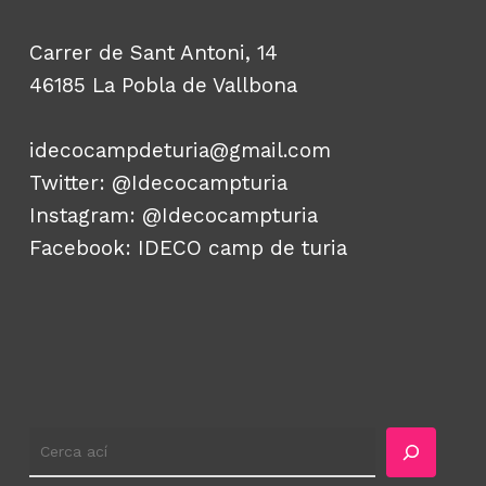
Carrer de Sant Antoni, 14
46185 La Pobla de Vallbona
idecocampdeturia@gmail.com
Twitter:
@Idecocampturia
Instagram:
@Idecocampturia
Facebook:
IDECO camp de turia
Cercador