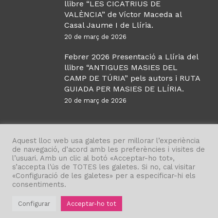
llibre “LES CICATRIUS DE
VALÈNCIA” de Víctor Maceda al
Casal Jaume I de Llíria.
20 de març de 2026
Febrer 2026 Presentació a Llíria del
llibre “ANTIGUES MASIES DEL
CAMP DE TÚRIA” pels autors i RUTA
GUIADA PER MASIES DE LLÍRIA.
20 de març de 2026
Aquest lloc web usa galetes per millorar l’experiència
de navegació, d’acord amb les preferències i visites de
l’usuari. Amb un clic al botó «Acceptar-ho tot»,
s’accepta l'ús de TOTES les galetes. Si no, cal visitar
«Configuració de les galetes» per a especificar-hi els
©
Institut d’Estudis Comarcals Camp de Túria
, 2021.
consentiments.
Política de privadesa
| Disseny
vetavisual.com
Configurar
Acceptar-ho tot
twitter
facebook
instagram