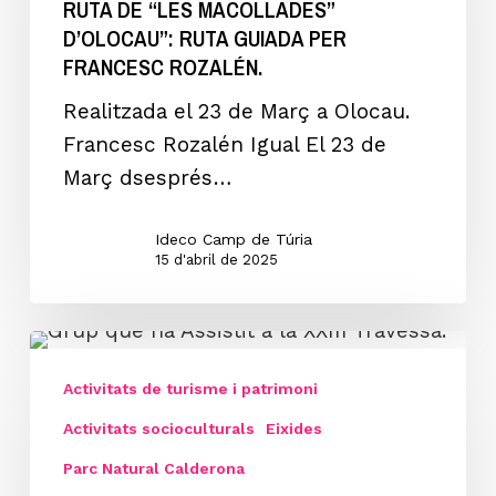
RUTA DE “LES MACOLLADES”
D’OLOCAU”:
D’OLOCAU”: RUTA GUIADA PER
Ruta
FRANCESC ROZALÉN.
guiada
Realitzada el 23 de Març a Olocau.
per
Francesc Rozalén Igual El 23 de
Francesc
Març dsesprés…
Rozalén.
Ideco Camp de Túria
15 d'abril de 2025
XXIII
TRAVESSA
Activitats de turisme i patrimoni
DE
Activitats socioculturals
Eixides
LA
Parc Natural Calderona
SERRA