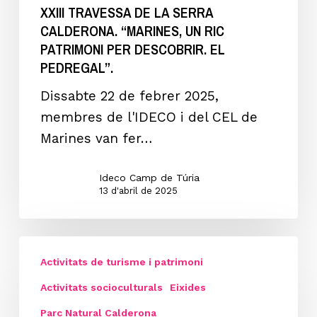
CALDERONA.
XXIII TRAVESSA DE LA SERRA
CALDERONA. “MARINES, UN RIC
“Marines,
PATRIMONI PER DESCOBRIR. EL
un
PEDREGAL”.
ric
patrimoni
Dissabte 22 de febrer 2025,
per
membres de l'IDECO i del CEL de
descobrir.
Marines van fer…
El
Pedregal”.
Ideco Camp de Túria
13 d'abril de 2025
XXII
Activitats de turisme i patrimoni
TRAVESSA
DE
Activitats socioculturals
Eixides
LA
Parc Natural Calderona