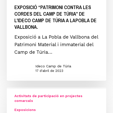
DEL
EXPOSICIÓ “PATRIMONI CONTRA LES
MARINES.
CORDES DEL CAMP DE TÚRIA” DE
CAMP
L’IDECO CAMP DE TÚRIA A LAPOBLA DE
DE
VALLBONA.
TÚRIA”
de
Exposició a La Pobla de Vallbona del
l’IDECO
Patrimoni Material i immaterial del
Camp
Camp de Túria…
de
Túria
Ideco Camp de Túria
17 d'abril de 2023
a
LAPOBLA
DE
1ª
VALLBONA.
Activitats de participació en projectes
Exposició
comarcals
“PATRIMONI
Exposicions