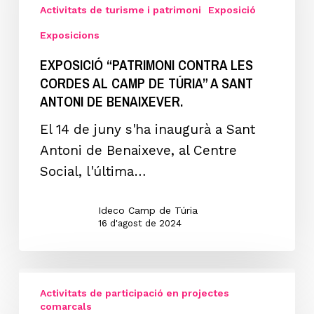
Activitats de turisme i patrimoni
Exposició
CORDES
AL
Exposicions
CAMP
EXPOSICIÓ “PATRIMONI CONTRA LES
DE
CORDES AL CAMP DE TÚRIA” A SANT
TÚRIA”
ANTONI DE BENAIXEVER.
a
El 14 de juny s'ha inaugurà a Sant
Sant
Antoni de Benaixeve, al Centre
Antoni
Social, l'última…
de
Benaixever.
Ideco Camp de Túria
16 d'agost de 2024
Exposició
Activitats de participació en projectes
“PATRIMONI
comarcals