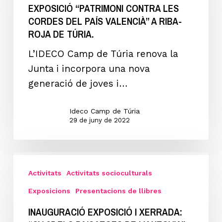
EXPOSICIÓ “PATRIMONI CONTRA LES
CORDES
CORDES DEL PAÍS VALENCIÀ” A RIBA-
DEL
ROJA DE TÚRIA.
PAÍS
L’IDECO Camp de Túria renova la
VALENCIÀ”
Junta i incorpora una nova
A
generació de joves i…
RIBA-
ROJA
Ideco Camp de Túria
DE
29 de juny de 2022
TÚRIA.
Inauguració
exposició
Activitats
Activitats socioculturals
i
Exposicions
Presentacions de llibres
xerrada:
INAUGURACIÓ EXPOSICIÓ I XERRADA:
“CV