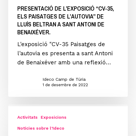
35,
PRESENTACIÓ DE L’EXPOSICIÓ “CV-35,
ELS
ELS PAISATGES DE L’AUTOVIA” DE
PAISATGES
LLUÍS BELTRAN A SANT ANTONI DE
DE
BENAIXÉVER.
L’AUTOVIA”
L'exposició "CV-35 Paisatges de
de
l'autovia es presenta a sant Antoni
Lluís
de Benaixéver amb una reflexió…
Beltran
a
Ideco Camp de Túria
SANT
1 de desembre de 2022
ANTONI
DE
EXPOSICIÓ
BENAIXÉVER.
“PATRIMONI
Activitats
Exposicions
CONTRA
Notícies sobre l’Ideco
LES