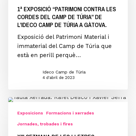
CONTRA
1ª EXPOSICIÓ “PATRIMONI CONTRA LES
LES
CORDES DEL CAMP DE TÚRIA” DE
CORDES
L’IDECO CAMP DE TÚRIA A GÀTOVA.
DEL
CAMP
Exposició del Patrimoni Material i
DE
immaterial del Camp de Túria que
TÚRIA”
està en perill perquè…
de
l’IDECO
Ideco Camp de Túria
4 d'abril de 2023
Camp
de
Túria
XIII
a
SETMANA
Exposicions
Formacions i xerrades
GÀTOVA.
DE
Jornades, trobades i fires
LES