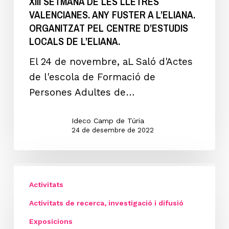
XIII SETMANA DE LES LLETRES
LLETRES
VALENCIANES. ANY FUSTER A L’ELIANA.
VALENCIANES.
ORGANITZAT PEL CENTRE D’ESTUDIS
ANY
LOCALS DE L’ELIANA.
FUSTER
El 24 de novembre, aL Saló d'Actes
A
de l'escola de Formació de
L’ELIANA.
Persones Adultes de…
ORGANITZAT
PEL
Ideco Camp de Túria
CENTRE
24 de desembre de 2022
D’ESTUDIS
LOCALS
PRESENTACIÓ
DE
DE
Activitats
L’ELIANA.
L’EXPOSICIÓ
Activitats de recerca, investigació i difusió
“CV-
Exposicions