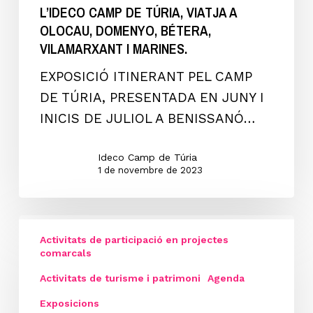
L’IDECO CAMP DE TÚRIA, VIATJA A
CAMP
OLOCAU, DOMENYO, BÉTERA,
DE
VILAMARXANT I MARINES.
TÚRIA”
EXPOSICIÓ ITINERANT PEL CAMP
de
DE TÚRIA, PRESENTADA EN JUNY I
l’IDECO
INICIS DE JULIOL A BENISSANÓ…
Camp
de
Ideco Camp de Túria
Túria,
1 de novembre de 2023
viatja
a
Exposició
OLOCAU,
Activitats de participació en projectes
“PATRIMONI
DOMENYO,
comarcals
CONTRA
BÉTERA,
Activitats de turisme i patrimoni
Agenda
LES
VILAMARXANT
Exposicions
CORDES
I