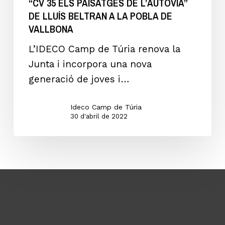
“CV 35 ELS PAISATGES DE L’AUTOVIA”
35
DE LLUÍS BELTRAN A LA POBLA DE
els
VALLBONA
paisatges
L’IDECO Camp de Túria renova la
de
Junta i incorpora una nova
l’autovia”
generació de joves i…
de
Lluís
Ideco Camp de Túria
Beltran
30 d'abril de 2022
a
La
Pobla
de
Vallbona