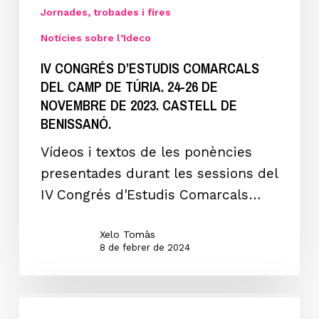
CAMP
Jornades, trobades i fires
DE
Notícies sobre l’Ideco
TÚRIA.
IV CONGRÉS D’ESTUDIS COMARCALS
24-
DEL CAMP DE TÚRIA. 24-26 DE
26
NOVEMBRE DE 2023. CASTELL DE
de
BENISSANÓ.
novembre
Vídeos i textos de les ponències
de
presentades durant les sessions del
2023.
IV Congrés d'Estudis Comarcals…
Castell
de
Xelo Tomàs
Benissanó.
8 de febrer de 2024
IV