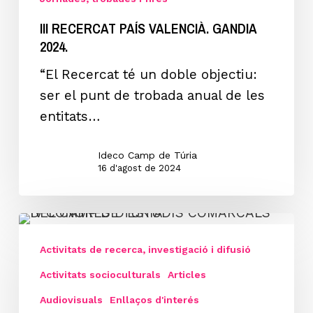
III RECERCAT PAÍS VALENCIÀ. GANDIA
2024.
“El Recercat té un doble objectiu:
ser el punt de trobada anual de les
entitats…
Ideco Camp de Túria
16 d'agost de 2024
IV
CONGRÉS
Activitats de recerca, investigació i difusió
D’ESTUDIS
Activitats socioculturals
Articles
COMARCALS
Audiovisuals
Enllaços d'interés
DEL