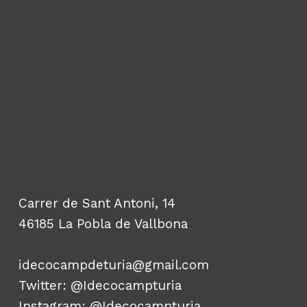
Carrer de Sant Antoni, 14
46185 La Pobla de Vallbona
idecocampdeturia@gmail.com
Twitter:
@Idecocampturia
Instagram:
@Idecocampturia