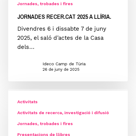
Jornades, trobades i fires
Llíria.
JORNADES RECER.CAT 2025 A LLÍRIA.
Divendres 6 i dissabte 7 de juny
2025, el saló d'actes de la Casa
dels…
Ideco Camp de Túria
26 de juny de 2025
III
JORNADES
Activitats
DE
Activitats de recerca, investigació i difusió
MEMÒRIA
Jornades, trobades i fires
DEMOCRÀTICA
Presentacions de llibres