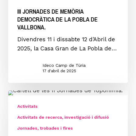
DE
III JORNADES DE MEMÒRIA
LA
DEMOCRÀTICA DE LA POBLA DE
POBLA
VALLBONA.
DE
VALLBONA.
Divendres 11 i dissabte 12 d'Abril de
2025, la Casa Gran de La Pobla de…
Ideco Camp de Túria
17 d'abril de 2025
II
JORNADES
Activitats
DE
Activitats de recerca, investigació i difusió
TOPONÍMIA
Jornades, trobades i fires
EDETANA.