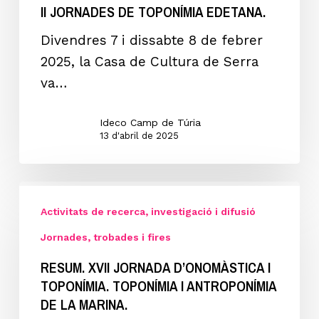
II JORNADES DE TOPONÍMIA EDETANA.
Divendres 7 i dissabte 8 de febrer
2025, la Casa de Cultura de Serra
va…
Ideco Camp de Túria
13 d'abril de 2025
Resum.
XVII
Activitats de recerca, investigació i difusió
Jornada
Jornades, trobades i fires
d’Onomàstica
RESUM. XVII JORNADA D’ONOMÀSTICA I
i
TOPONÍMIA. TOPONÍMIA I ANTROPONÍMIA
Toponímia.
DE LA MARINA.