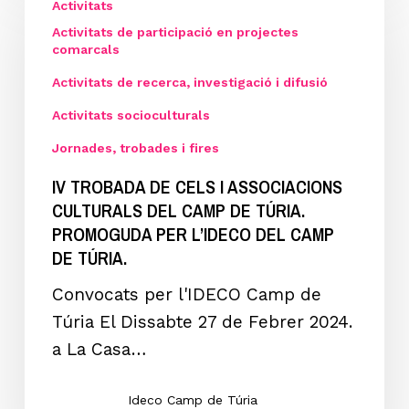
TROBADA
Activitats
DE
Activitats de participació en projectes
comarcals
CELS
Activitats de recerca, investigació i difusió
i
ASSOCIACIONS
Activitats socioculturals
CULTURALS
Jornades, trobades i fires
DEL
IV TROBADA DE CELS I ASSOCIACIONS
CAMP
CULTURALS DEL CAMP DE TÚRIA.
DE
PROMOGUDA PER L’IDECO DEL CAMP
TÚRIA.
DE TÚRIA.
PROMOGUDA
Convocats per l'IDECO Camp de
PER
Túria El Dissabte 27 de Febrer 2024.
L’IDECO
a La Casa…
DEL
CAMP
Ideco Camp de Túria