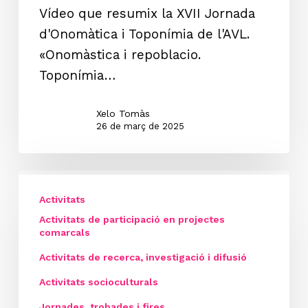
Toponímia
Vídeo que resumix la XVII Jornada
i
d'Onomàtica i Toponímia de l'AVL.
antroponímia
«Onomàstica i repoblacio.
de
Toponímia…
la
Marina.
Xelo Tomàs
26 de març de 2025
III
RECERCAT
Activitats
PAÍS
Activitats de participació en projectes
comarcals
VALENCIÀ.
Activitats de recerca, investigació i difusió
Gandia
2024.
Activitats socioculturals
Jornades, trobades i fires