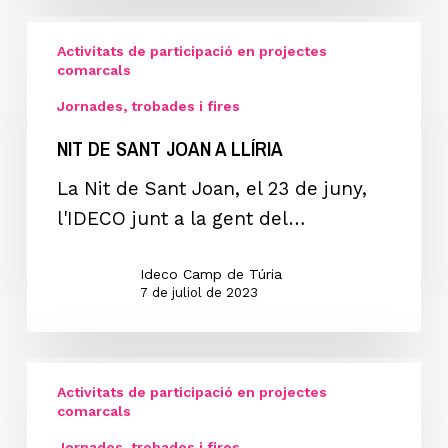
NIT
Activitats de participació en projectes
DE
comarcals
SANT
Jornades, trobades i fires
JOAN
NIT DE SANT JOAN A LLÍRIA
a
LLÍRIA
La Nit de Sant Joan, el 23 de juny,
l'IDECO junt a la gent del…
Ideco Camp de Túria
7 de juliol de 2023
TROBADA
Activitats de participació en projectes
D’ESCOLES
comarcals
DE
Jornades, trobades i fires