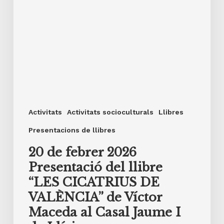
al
Casal
Jaume
I
de
Llíria.
Activitats
Activitats socioculturals
Llibres
Presentacions de llibres
20 de febrer 2026
Presentació del llibre
“LES CICATRIUS DE
VALÈNCIA” de Víctor
Maceda al Casal Jaume I