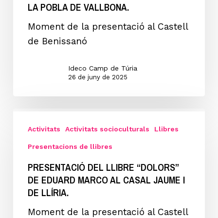
LA POBLA DE VALLBONA.
VALENCIÀ,
Eixida
Moment de la presentació al Castell
d’emergència”
de Benissanó
i
“PLA
Ideco Camp de Túria
26 de juny de 2025
SUD.
Eixida
d’emergència
Presentació
en
del
Activitats
Activitats socioculturals
Llibres
cas
llibre
Presentacions de llibres
de
“DOLORS”
PRESENTACIÓ DEL LLIBRE “DOLORS”
riuada”
de
DE EDUARD MARCO AL CASAL JAUME I
de
Eduard
DE LLÍRIA.
Ricard
Marco
Moment de la presentació al Castell
Chulià
al