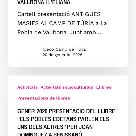
VALLBONA I L’ELIANA.
DE
Cartell presentació ANTIGUES
TÚRIA”
MASIES AL CAMP DE TÚRIA a La
pels
Pobla de Vallbona. Junt amb…
autors
i
Ideco Camp de Túria
RUTA
20 de gener de 2026
GUIADA
PER
GENER
MASIES
2026
Activitats
Activitats socioculturals
Llibres
DE
Presentació
Presentacions de llibres
LA
del
POBLA
GENER 2026 PRESENTACIÓ DEL LLIBRE
llibre
DE
“ELS POBLES EDETANS PARLEN ELS
“ELS
UNS DELS ALTRES” PER JOAN
VALLBONA
POBLES
DOMÍNGUEZ A BENISSANÓ