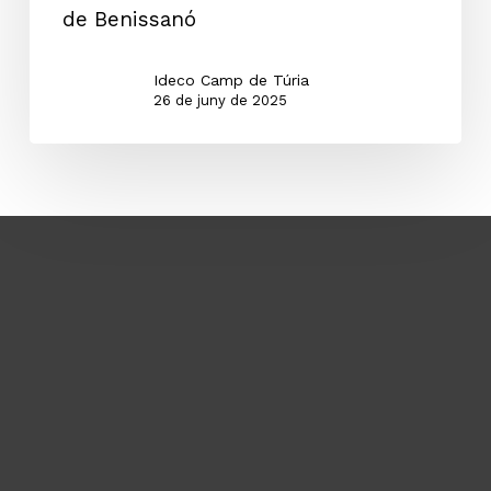
de Benissanó
a
Casal
la
Jaume
Ideco Camp de Túria
Pobla
I
26 de juny de 2025
de
de
Vallbona.
Llíria.