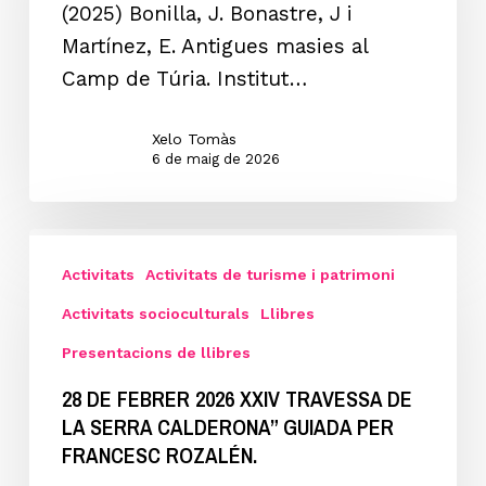
(2025) Bonilla, J. Bonastre, J i
DE
Martínez, E. Antigues masies al
TÚRIA
Camp de Túria. Institut…
Xelo Tomàs
6 de maig de 2026
28
de
Activitats
Activitats de turisme i patrimoni
febrer
Activitats socioculturals
Llibres
2026
Presentacions de llibres
XXIV
28 DE FEBRER 2026 XXIV TRAVESSA DE
TRAVESSA
LA SERRA CALDERONA” GUIADA PER
DE
FRANCESC ROZALÉN.
LA