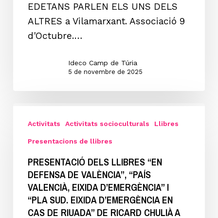
EDETANS PARLEN ELS UNS DELS
ELS
ALTRES a Vilamarxant. Associació 9
UNS
d'Octubre.…
DELS
ALTRES”
Ideco Camp de Túria
per
5 de novembre de 2025
Joan
Domínguez
Presentació
a
dels
Activitats
Activitats socioculturals
Llibres
Vilamarxant
llibres
Presentacions de llibres
“EN
PRESENTACIÓ DELS LLIBRES “EN
DEFENSA
DEFENSA DE VALÈNCIA”, “PAÍS
DE
VALENCIÀ, EIXIDA D’EMERGÈNCIA” I
VALÈNCIA”,
“PLA SUD. EIXIDA D’EMERGÈNCIA EN
CAS DE RIUADA” DE RICARD CHULIÀ A
“PAÍS