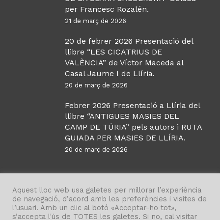
per Francesc Rozalén.
21 de març de 2026
20 de febrer 2026 Presentació del
llibre “LES CICATRIUS DE
VALÈNCIA” de Víctor Maceda al
Casal Jaume I de Llíria.
20 de març de 2026
Febrer 2026 Presentació a Llíria del
llibre “ANTIGUES MASIES DEL
CAMP DE TÚRIA” pels autors i RUTA
GUIADA PER MASIES DE LLÍRIA.
20 de març de 2026
Aquest lloc web usa galetes per millorar l’experiència
de navegació, d’acord amb les preferències i visites de
l’usuari. Amb un clic al botó «Acceptar-ho tot»,
s’accepta l'ús de TOTES les galetes. Si no, cal visitar