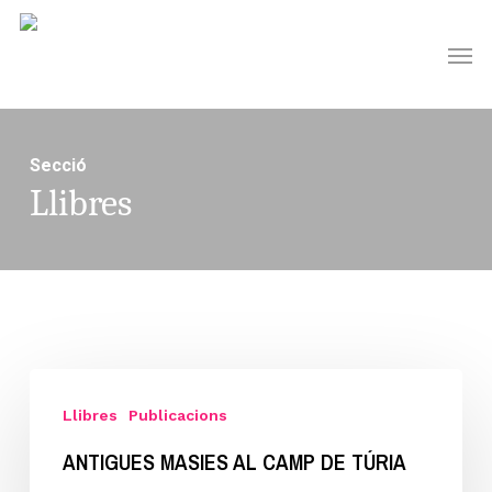
Skip
Men
to
main
content
Secció
Llibres
ANTIGUES
MASIES
Llibres
Publicacions
AL
ANTIGUES MASIES AL CAMP DE TÚRIA
CAMP