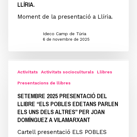
HORES
LLÍRIA.
DEL
Moment de la presentació a Llíria.
CAOS”
de
Ideco Camp de Túria
Sergi
6 de novembre de 2025
Pitarch
a
SETEMBRE
la
2025
Activitats
Activitats socioculturals
Llibres
Pobla
Presentació
Presentacions de llibres
de
del
Vallbona,
SETEMBRE 2025 PRESENTACIÓ DEL
llibre
LLIBRE “ELS POBLES EDETANS PARLEN
Marines
“ELS
ELS UNS DELS ALTRES” PER JOAN
i
POBLES
DOMÍNGUEZ A VILAMARXANT
Llíria.
EDETANS
Cartell presentació ELS POBLES
PARLEN