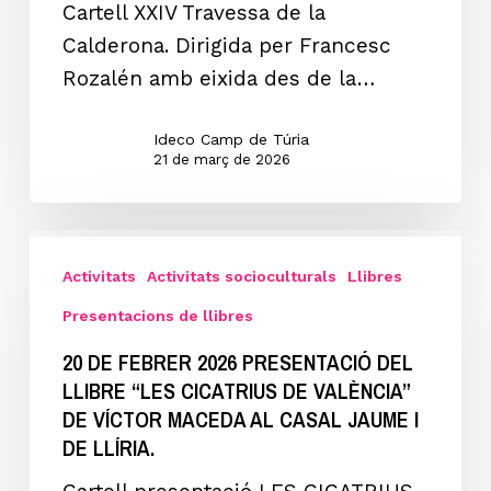
Cartell XXIV Travessa de la
SERRA
Calderona. Dirigida per Francesc
CALDERONA”
Rozalén amb eixida des de la…
Guiada
per
Ideco Camp de Túria
Francesc
21 de març de 2026
Rozalén.
20
de
Activitats
Activitats socioculturals
Llibres
febrer
Presentacions de llibres
2026
20 DE FEBRER 2026 PRESENTACIÓ DEL
Presentació
LLIBRE “LES CICATRIUS DE VALÈNCIA”
del
DE VÍCTOR MACEDA AL CASAL JAUME I
llibre
DE LLÍRIA.
“LES