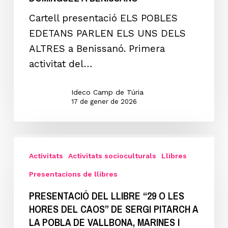
I
EDETANS
L’ELIANA.
Cartell presentació ELS POBLES
PARLEN
EDETANS PARLEN ELS UNS DELS
ELS
ALTRES a Benissanó. Primera
UNS
activitat del…
DELS
ALTRES”
Ideco Camp de Túria
per
17 de gener de 2026
Joan
Domínguez
Presentació
a
del
Activitats
Activitats socioculturals
Llibres
BENISSANÓ
llibre
Presentacions de llibres
“29
PRESENTACIÓ DEL LLIBRE “29 O LES
O
HORES DEL CAOS” DE SERGI PITARCH A
LES
LA POBLA DE VALLBONA, MARINES I