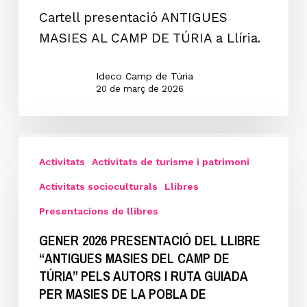
MASIES
Cartell presentació ANTIGUES
DEL
MASIES AL CAMP DE TÚRIA a Llíria.
CAMP
DE
Ideco Camp de Túria
TÚRIA”
20 de març de 2026
pels
autors
GENER
i
2026
Activitats
Activitats de turisme i patrimoni
RUTA
Presentació
GUIADA
Activitats socioculturals
Llibres
del
PER
Presentacions de llibres
llibre
MASIES
GENER 2026 PRESENTACIÓ DEL LLIBRE
“ANTIGUES
DE
“ANTIGUES MASIES DEL CAMP DE
MASIES
LLÍRIA.
TÚRIA” PELS AUTORS I RUTA GUIADA
DEL
PER MASIES DE LA POBLA DE
CAMP