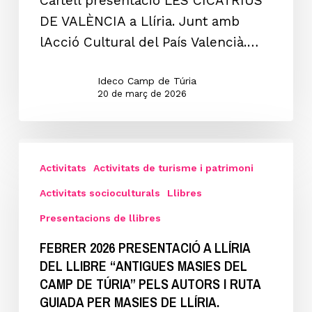
Cartell presentació LES CICATRIUS
CICATRIUS
DE VALÈNCIA a Llíria. Junt amb
DE
lAcció Cultural del País Valencià.…
VALÈNCIA”
de
Ideco Camp de Túria
Víctor
20 de març de 2026
Maceda
al
Febrer
Casal
2026
Activitats
Activitats de turisme i patrimoni
Jaume
Presentació
Activitats socioculturals
Llibres
I
a
de
Presentacions de llibres
Llíria
Llíria.
FEBRER 2026 PRESENTACIÓ A LLÍRIA
del
DEL LLIBRE “ANTIGUES MASIES DEL
llibre
CAMP DE TÚRIA” PELS AUTORS I RUTA
“ANTIGUES
GUIADA PER MASIES DE LLÍRIA.