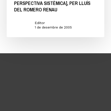
«L’aigua
PERSPECTIVA SISTÈMICA], PER LLUÍS
DEL ROMERO RENAU
al
Camp
Editor
de
1 de desembre de 2005
Túria
[el
flux
des
d’una
perspectiva
sistèmica],
per
Lluís
del
Romero