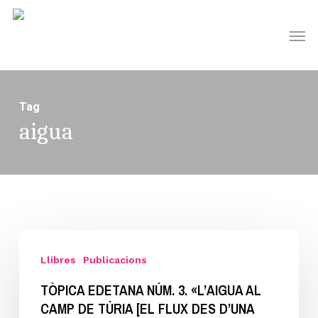
Skip
Men
to
main
content
Tag
aigua
Tòpica
Edetana
Llibres
Publicacions
núm.
TÒPICA EDETANA NÚM. 3. «L’AIGUA AL
3.
CAMP DE TÚRIA [EL FLUX DES D’UNA