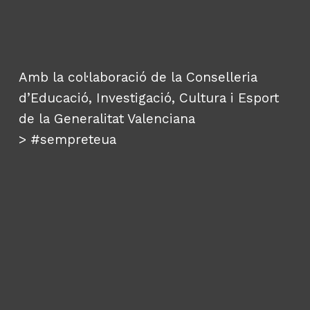
Renau
Amb la col·laboració de la Conselleria
d’Educació, Investigació, Cultura i Esport
de la Generalitat Valenciana
>
#sempreteua