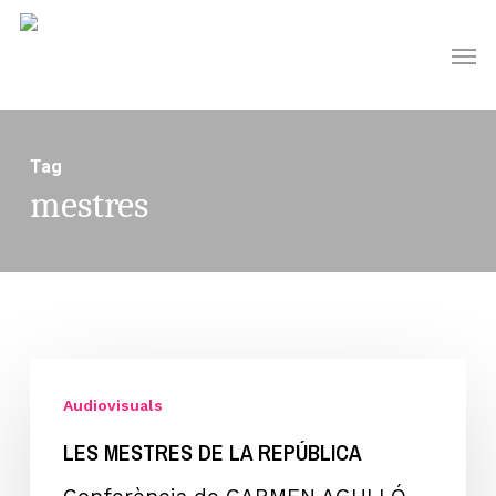
Skip
Men
to
main
content
Tag
mestres
Les
mestres
Audiovisuals
de
LES MESTRES DE LA REPÚBLICA
la