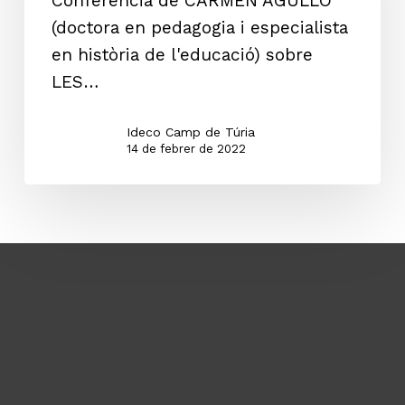
Conferència de CARMEN AGULLÓ
República
(doctora en pedagogia i especialista
en història de l'educació) sobre
LES…
Ideco Camp de Túria
14 de febrer de 2022