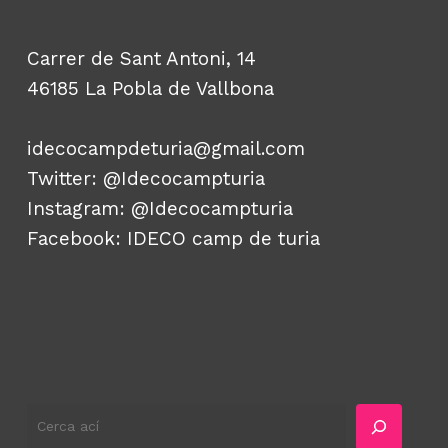
Carrer de Sant Antoni, 14
46185 La Pobla de Vallbona
idecocampdeturia@gmail.com
Twitter:
@Idecocampturia
Instagram:
@Idecocampturia
Facebook:
IDECO camp de turia
Cercador