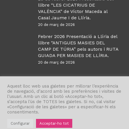
llibre “LES CICATRIUS DE
VALÈNCIA” de Víctor Maceda al
Casal Jaume I de Llíria.
20 de març de 2026
Febrer 2026 Presentació a Llíria del
llibre “ANTIGUES MASIES DEL
CAMP DE TÚRIA” pels autors i RUTA
GUIADA PER MASIES DE LLÍRIA.
20 de març de 2026
Aquest lloc web usa galetes per millorar l’experiència
de navegació, d’acord amb les preferències i visites de
l’usuari. Amb un clic al botó «Acceptar-ho tot»,
s’accepta l'ús de TOTES les galetes. Si no, cal visitar
«Configuració de les galetes» per a especificar-hi els
©
Institut d’Estudis Comarcals Camp de Túria
, 2021.
consentiments.
Política de privadesa
| Disseny
vetavisual.com
Configurar
Acceptar-ho tot
twitter
facebook
instagram