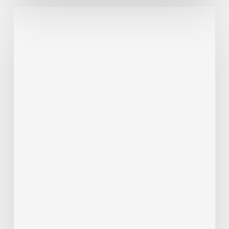
Febrer
2026
Presentació
a
Llíria
del
llibre
“ANTIGUES
MASIES
DEL
CAMP
DE
TÚRIA”
pels
autors