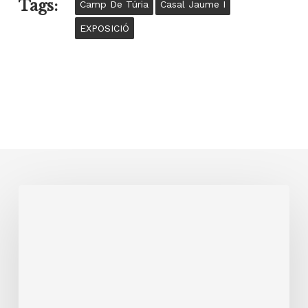
Tags:
Camp De Túria
Casal Jaume I
EXPOSICIÓ
28
de
febrer
2026
XXIV
TRAVESSA