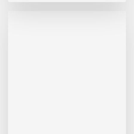
Febrer
2026
Presentació
a
Llíria
del
llibre
“ANTIGUES
MASIES
DEL
CAMP
DE
TÚRIA”
pels