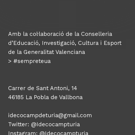
I
de
Llíria.
Amb la col·laboració de la Conselleria
d’Educació, Investigació, Cultura i Esport
de la Generalitat Valenciana
>
#sempreteua
Carrer de Sant Antoni, 14
46185 La Pobla de Vallbona
idecocampdeturia@gmail.com
Twitter:
@Idecocampturia
Instagram:
@Idecocampturia