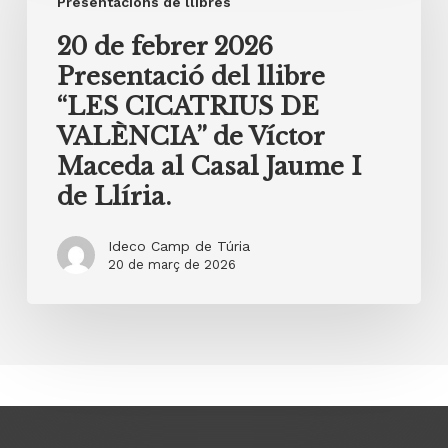
febrer
Presentacions de llibres
2026
20 de febrer 2026
Presentació
Presentació del llibre
del
“LES CICATRIUS DE
llibre
VALÈNCIA” de Víctor
“LES
Maceda al Casal Jaume I
CICATRIUS
de Llíria.
DE
VALÈNCIA”
Ideco Camp de Túria
20 de març de 2026
de
Víctor
Maceda
al
Casal
Jaume