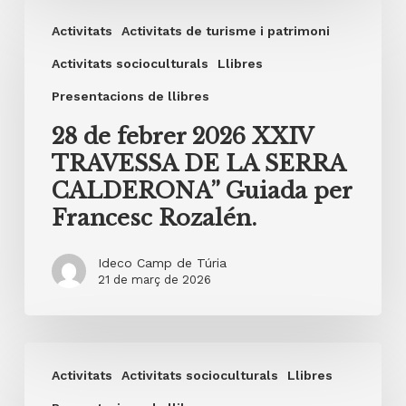
28
Activitats
Activitats de turisme i patrimoni
de
febrer
Activitats socioculturals
Llibres
2026
Presentacions de llibres
XXIV
28 de febrer 2026 XXIV
TRAVESSA
TRAVESSA DE LA SERRA
DE
CALDERONA” Guiada per
LA
Francesc Rozalén.
SERRA
CALDERONA”
Ideco Camp de Túria
Guiada
21 de març de 2026
per
Francesc
20
Rozalén.
Activitats
Activitats socioculturals
Llibres
de