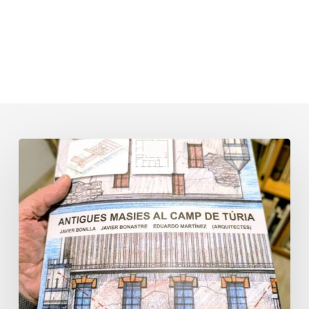
Pòdcast
Cròniques
Edetanes:
Especial
Antigues
masies
al
Camp