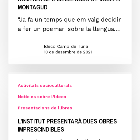
de
MONTAGUD
Josepa
“Ja fa un temps que em vaig decidir
Montagud
a fer un poemari sobre la llengua.…
Ideco Camp de Túria
10 de desembre de 2021
L’Institut
presentarà
Activitats socioculturals
dues
Notícies sobre l’Ideco
obres
Presentacions de llibres
imprescindibles
L’INSTITUT PRESENTARÀ DUES OBRES
IMPRESCINDIBLES