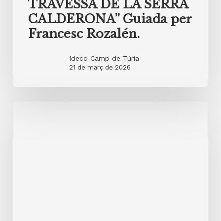
TRAVESSA DE LA SERRA
CALDERONA” Guiada per
Francesc Rozalén.
Ideco Camp de Túria
21 de març de 2026
20
de
febrer
2026
Presentació
del
llibre
“LES