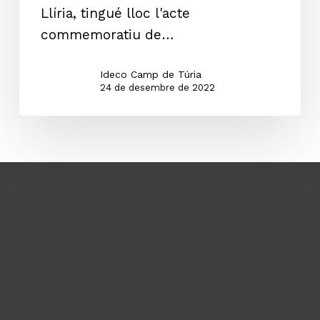
Llíria, tingué lloc l'acte
UNIVERSITAT
commemoratiu de…
DE
VALÈNCIA
Ideco Camp de Túria
A
24 de desembre de 2022
JOSEP
MARIA
JORDÁN
I
GALDUF.