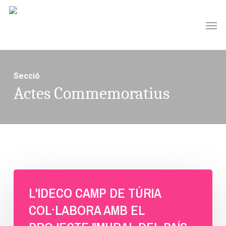
Skip
Men
to
main
content
Secció
Actes Commemoratius
L'IDECO CAMP DE TÚRIA
COL·LABORA AMB EL