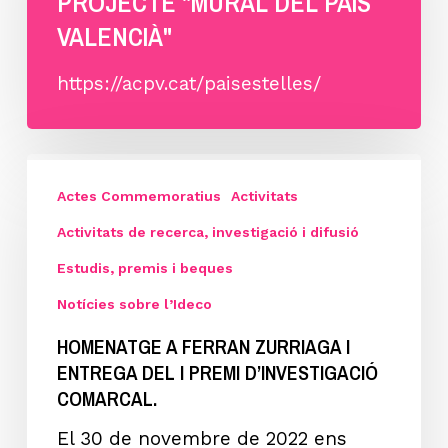
PROJECTE "MURAL DEL PAÍS
VALENCIÀ"
https://acpv.cat/paisestelles/
HOMENATGE
A
Actes Commemoratius
Activitats
FERRAN
Activitats de recerca, investigació i difusió
ZURRIAGA
Estudis, premis i beques
I
Notícies sobre l’Ideco
ENTREGA
HOMENATGE A FERRAN ZURRIAGA I
DEL
ENTREGA DEL I PREMI D’INVESTIGACIÓ
I
COMARCAL.
PREMI
D’INVESTIGACIÓ
El 30 de novembre de 2022 ens